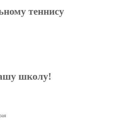
ьному теннису
нашу школу!
рая