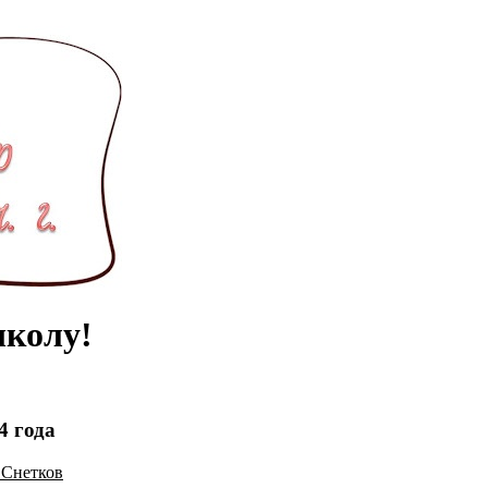
школу!
4 года
 Снетков